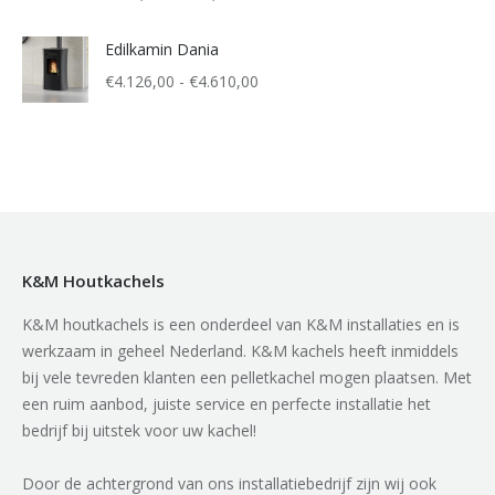
€250,00
tot
Edilkamin Dania
€330,00
Prijsklasse:
€
4.126,00
-
€
4.610,00
€4.126,00
tot
€4.610,00
K&M Houtkachels
K&M houtkachels is een onderdeel van K&M installaties en is
werkzaam in geheel Nederland. K&M kachels heeft inmiddels
bij vele tevreden klanten een pelletkachel mogen plaatsen. Met
een ruim aanbod, juiste service en perfecte installatie het
bedrijf bij uitstek voor uw kachel!
Door de achtergrond van ons installatiebedrijf zijn wij ook