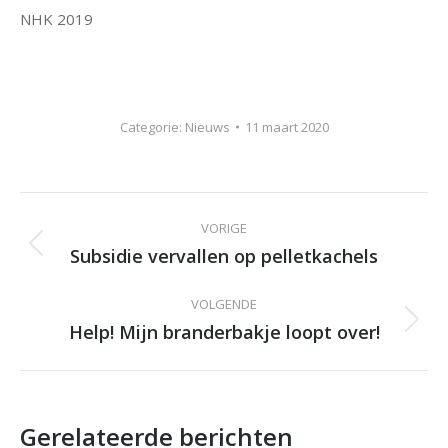
NHK 2019
Categorie:
Nieuws
11 maart 2020
Bericht
VORIGE
navigatie
Subsidie vervallen op pelletkachels
Vorig
bericht
VOLGENDE
Help! Mijn branderbakje loopt over!
Volgend
bericht
Gerelateerde berichten