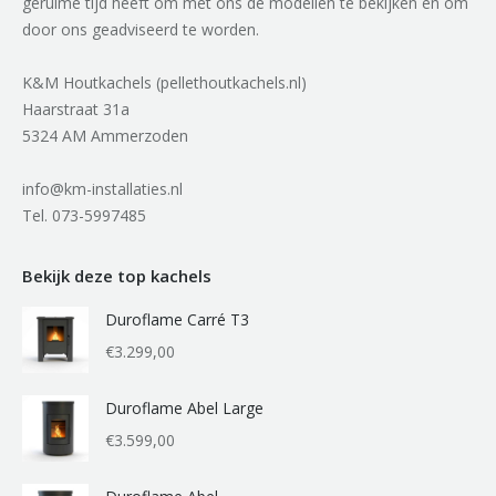
geruime tijd heeft om met ons de modellen te bekijken en om
door ons geadviseerd te worden.
K&M Houtkachels (pellethoutkachels.nl)
Haarstraat 31a
5324 AM Ammerzoden
info@km-installaties.nl
Tel. 073-5997485
Bekijk deze top kachels
Duroflame Carré T3
€
3.299,00
Duroflame Abel Large
€
3.599,00