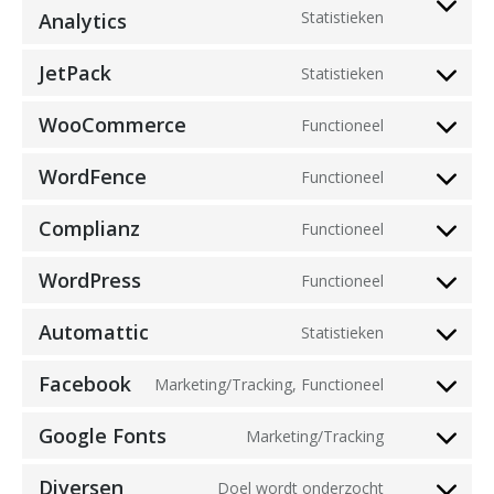
Consent
Statistieken
Analytics
to
JetPack
service
Statistieken
Consent
google-
to
WooCommerce
Functioneel
analytics
Consent
service
to
jetpack
WordFence
Functioneel
Consent
service
to
woocommer
Complianz
Functioneel
Consent
service
to
wordfence
WordPress
Functioneel
Consent
service
to
complianz
Automattic
Statistieken
Consent
service
to
wordpress
Facebook
Marketing/Tracking, Functioneel
Consent
service
to
automattic
Google Fonts
Marketing/Tracking
Consent
service
to
facebook
Diversen
Doel wordt onderzocht