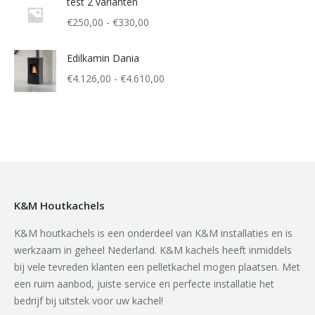
test 2 varianten
Prijsklasse:
€
250,00
-
€
330,00
€250,00
tot
Edilkamin Dania
€330,00
Prijsklasse:
€
4.126,00
-
€
4.610,00
€4.126,00
tot
€4.610,00
K&M Houtkachels
K&M houtkachels is een onderdeel van K&M installaties en is
werkzaam in geheel Nederland. K&M kachels heeft inmiddels
bij vele tevreden klanten een pelletkachel mogen plaatsen. Met
een ruim aanbod, juiste service en perfecte installatie het
bedrijf bij uitstek voor uw kachel!