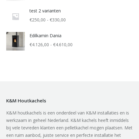
test 2 varianten
Prijsklasse:
€
250,00
-
€
330,00
€250,00
tot
Edilkamin Dania
€330,00
Prijsklasse:
€
4.126,00
-
€
4.610,00
€4.126,00
tot
€4.610,00
K&M Houtkachels
K&M houtkachels is een onderdeel van K&M installaties en is
werkzaam in geheel Nederland. K&M kachels heeft inmiddels
bij vele tevreden klanten een pelletkachel mogen plaatsen. Met
een ruim aanbod, juiste service en perfecte installatie het