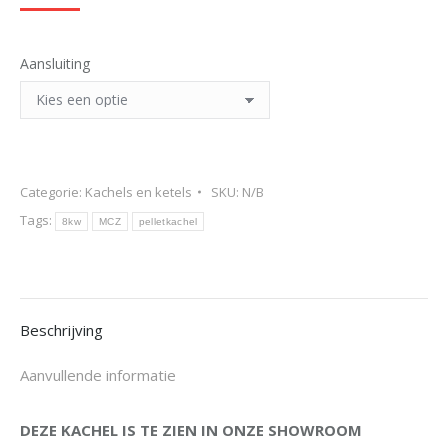
€4.562,00
tot
€4.973,00
Aansluiting
Categorie:
Kachels en ketels
SKU:
N/B
Tags:
8kw
MCZ
pelletkachel
Beschrijving
Aanvullende informatie
DEZE KACHEL IS TE ZIEN IN ONZE SHOWROOM