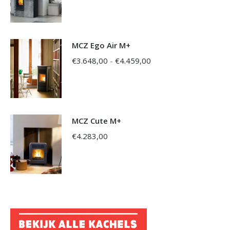
€4.562,00
tot
€5.470,00
MCZ Ego Air M+
Prijsklasse:
€
3.648,00
-
€
4.459,00
€3.648,00
tot
€4.459,00
MCZ Cute M+
€
4.283,00