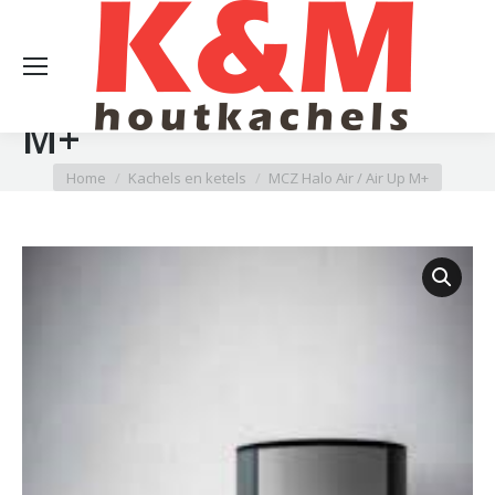
MCZ Halo Air / Air Up
M+
Je bent hier:
Home
Kachels en ketels
MCZ Halo Air / Air Up M+