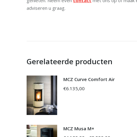
genieten. Neem even
contact
met ons op of maak
adviseren u graag.
Gerelateerde producten
MCZ Curve Comfort Air
€
6.135,00
MCZ Musa M+