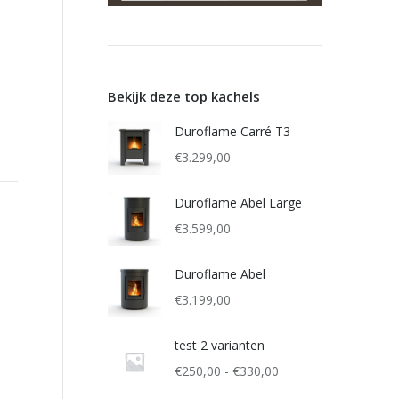
Bekijk deze top kachels
Duroflame Carré T3
€
3.299,00
Duroflame Abel Large
€
3.599,00
Duroflame Abel
€
3.199,00
test 2 varianten
Prijsklasse:
€
250,00
-
€
330,00
€250,00