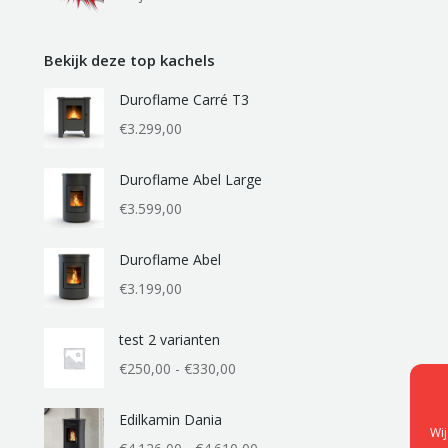
Bekijk deze top kachels
Duroflame Carré T3
€
3.299,00
Duroflame Abel Large
€
3.599,00
Duroflame Abel
€
3.199,00
test 2 varianten
Prijsklasse:
€
250,00
-
€
330,00
€250,00
tot
Edilkamin Dania
Wij
€330,00
Prijsklasse: