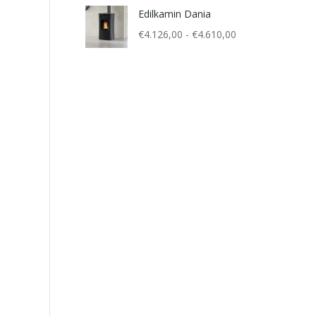
tot
Edilkamin Dania
€330,00
Prijsklasse:
€
4.126,00
-
€
4.610,00
€4.126,00
tot
€4.610,00