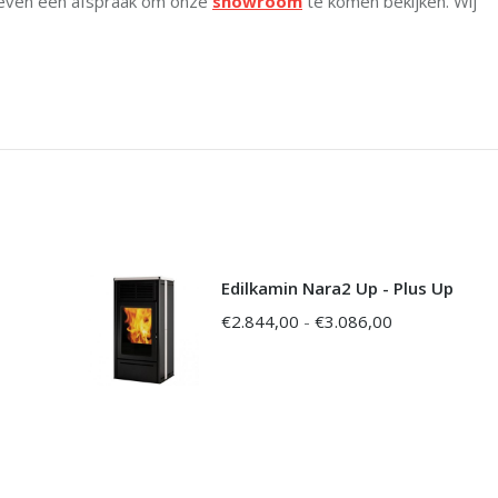
 even een afspraak om onze
showroom
te komen bekijken. Wij
Edilkamin Nara2 Up - Plus Up
Prijsklasse:
€
2.844,00
-
€
3.086,00
€2.844,00
tot
€3.086,00