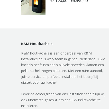
Prijsklasse:
€
4.120,00
-
€
5.590,00
€4.120,00
tot
€5.590,00
K&M Houtkachels
K&M houtkachels is een onderdeel van K&M
installaties en is werkzaam in geheel Nederland. K&M
kachels heeft inmiddels bij vele tevreden klanten een
pelletkachel mogen plaatsen. Met een ruim aanbod,
juiste service en perfecte installatie het bedrijf bij
uitstek voor uw kachel!
Door de achtergrond van ons installatiebedrijf zijn wij
ook uitermate geschikt om een CV- Pelletkachel te
installeren.