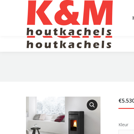
€
5.53
Kleur