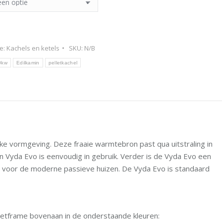
e:
Kachels en ketels
SKU:
N/B
0kw
Edilkamin
pelletkachel
kke vormgeving. Deze fraaie warmtebron past qua uitstraling in
in Vyda Evo is eenvoudig in gebruik. Verder is de Vyda Evo een
ikt voor de moderne passieve huizen. De Vyda Evo is standaard
zetframe bovenaan in de onderstaande kleuren: