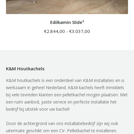
Edilkamin Slide²
Prijsklasse:
€
2.844,00
-
€
3.037,00
€2.844,00
tot
€3.037,00
K&M Houtkachels
K&M houtkachels is een onderdeel van K&M installaties en is
werkzaam in geheel Nederland. K&M kachels heeft inmiddels
bij vele tevreden klanten een pelletkachel mogen plaatsen. Met
een ruim aanbod, juiste service en perfecte installatie het
bedrijf bij uitstek voor uw kachel!
Door de achtergrond van ons installatiebedrijf zijn wij ook
uitermate geschikt om een CV- Pelletkachel te installeren.