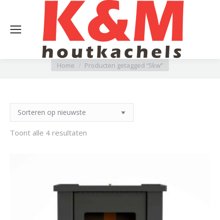
5kw
Je bent hier:
Home
Producten getagged “5kw”
Gesorteerd
Toont alle 4 resultaten
op
nieuwste