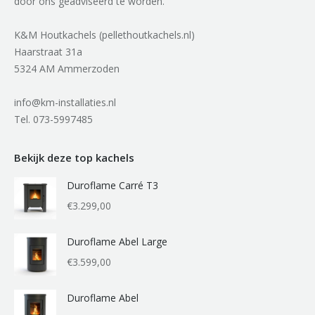
door ons geadviseerd te worden.
K&M Houtkachels (pellethoutkachels.nl)
Haarstraat 31a
5324 AM Ammerzoden
info@km-installaties.nl
Tel. 073-5997485
Bekijk deze top kachels
Duroflame Carré T3
€
3.299,00
Duroflame Abel Large
€
3.599,00
Duroflame Abel