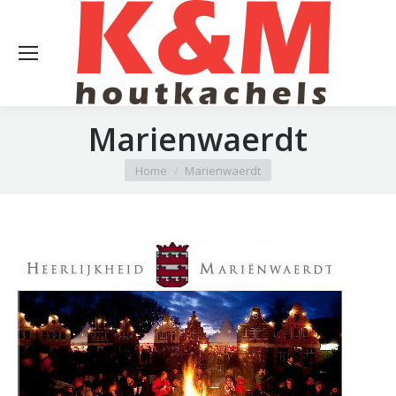
Marienwaerdt
Je bent hier:
Home
Marienwaerdt