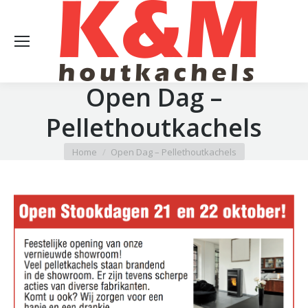
Open Dag –
Pellethoutkachels
Je bent hier:
Home
Open Dag – Pellethoutkachels