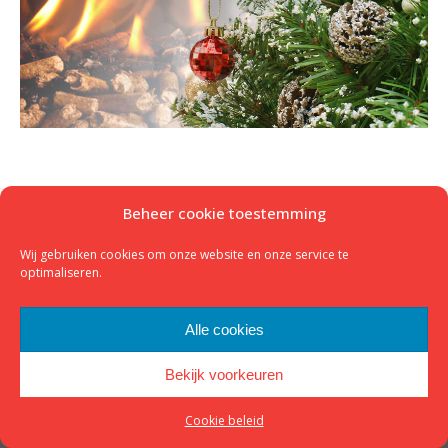
© 2023 - K&M Houtkachels -
Website door Kop Digitaal
Beheer cookie toestemming
footer
Wij gebruiken cookies om onze website en onze service te
optimaliseren.
Alle cookies
Bekijk voorkeuren
Cookie beleid