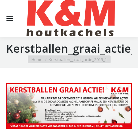
Kerstballen_graai_actie
Je bent hier:
Home
Kerstballen_graai_actie_2019_1