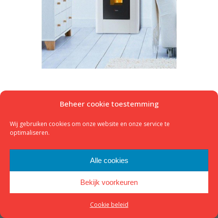
Beheer cookie toestemming
© 2023 - K&M Houtkachels -
Website door Kop Digitaal
footer
Wij gebruiken cookies om onze website en onze service te
optimaliseren.
Alle cookies
Bekijk voorkeuren
Cookie beleid