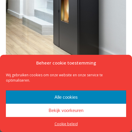
Beheer cookie toestemming
Wij gebruiken cookies om onze website en onze service te
optimaliseren.
© 2023 - K&M Houtkachels -
Website door Kop Digitaal
Alle cookies
footer
Bekijk voorkeuren
Cookie beleid