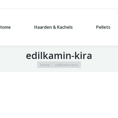
Home
Haarden & Kachels
Pellets
Home
Haarden & Kachels
Pellets
edilkamin-kira
Je bent hier:
Home
edilkamin-kira