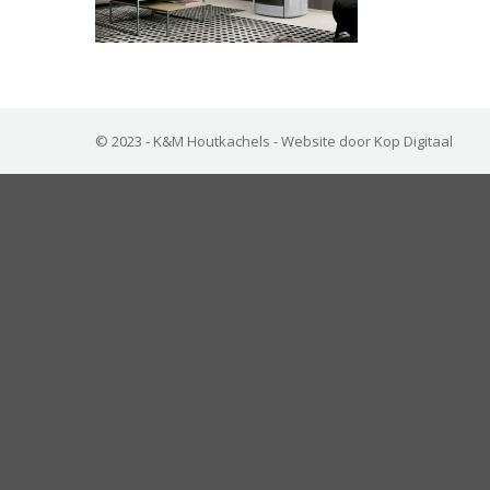
© 2023 - K&M Houtkachels -
Website door Kop Digitaal