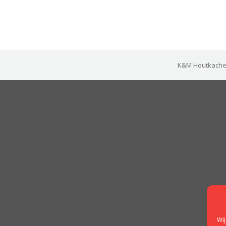
K&M Houtkachels
Wij