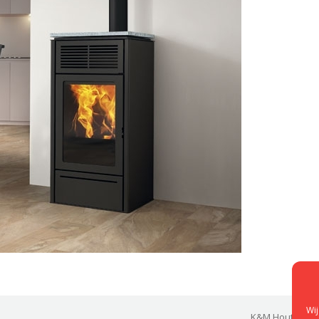
Wij
K&M Houtkachels