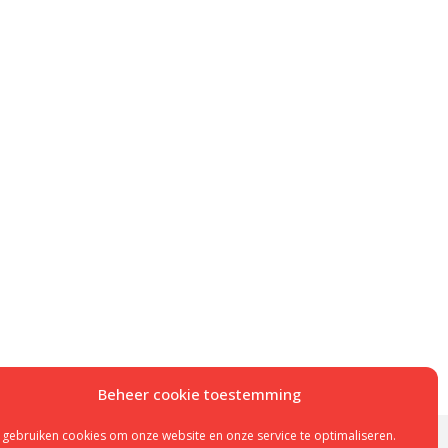
Beheer cookie toestemming
 gebruiken cookies om onze website en onze service te optimaliseren.
 en installatie
Onderhoud pelletkachel
Cookie beleid