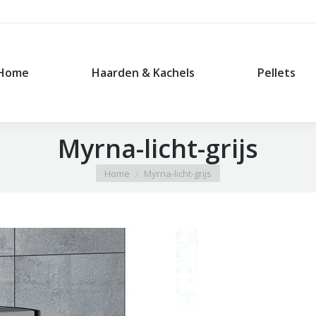
Home
Haarden & Kachels
Pellets
Home
Haarden & Kachels
Pellets
Myrna-licht-grijs
Je bent hier:
Home
Myrna-licht-grijs